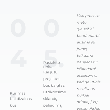
0
0
Viso proceso
metu
glaudžiai
bendradarbi
ausime su
4
5.
jumis,
teikdami
naujienas ir
Pasiekite
rinką
ieškodami
Kai jūsų
atsiliepimų,
.
projektas
kad galutinis
bus baigtas,
rezultatas
užtikrinsime
Kūrimas
puikiai
Kai dizainas
sklandų
atitiktų jūsų
bus
paleidimą,
verslo tikslus