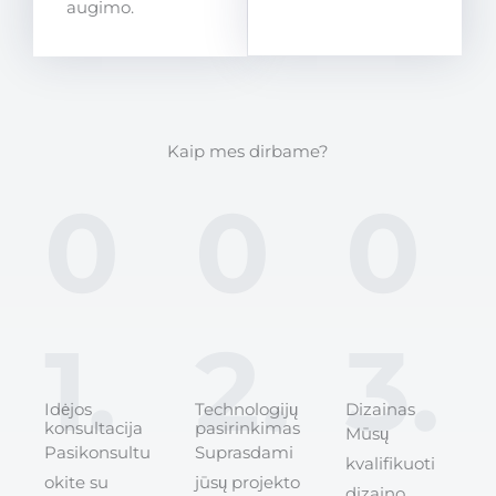
augimo.
Kaip mes dirbame?
0
0
0
1.
2.
3.
Idėjos
Technologijų
Dizainas
konsultacija
pasirinkimas
Mūsų
Pasikonsultu
Suprasdami
kvalifikuoti
okite su
jūsų projekto
dizaino