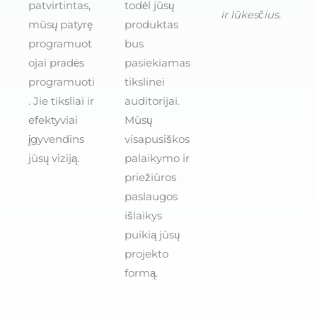
patvirtintas,
todėl jūsų
ir lūkesčius.
mūsų patyrę
produktas
programuot
bus
ojai pradės
pasiekiamas
programuoti
tikslinei
. Jie tiksliai ir
auditorijai.
efektyviai
Mūsų
įgyvendins
visapusiškos
jūsų viziją.
palaikymo ir
priežiūros
paslaugos
išlaikys
puikią jūsų
projekto
formą.