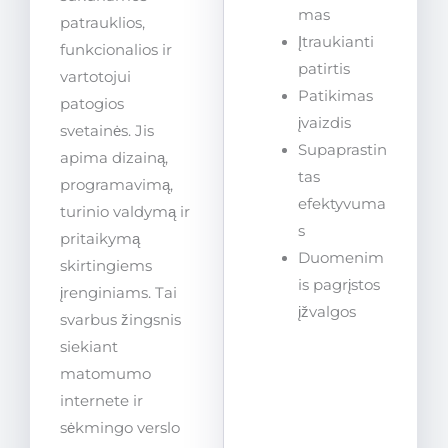
mas
patrauklios,
Įtraukianti
funkcionalios ir
patirtis
vartotojui
Patikimas
patogios
įvaizdis
svetainės. Jis
Supaprastin
apima dizainą,
tas
programavimą,
efektyvuma
turinio valdymą ir
s
pritaikymą
Duomenim
skirtingiems
is pagrįstos
įrenginiams. Tai
įžvalgos
svarbus žingsnis
siekiant
matomumo
internete ir
sėkmingo verslo