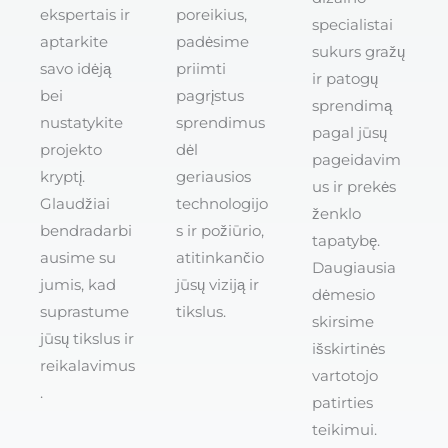
ekspertais ir
poreikius,
specialistai
aptarkite
padėsime
sukurs gražų
savo idėją
priimti
ir patogų
bei
pagrįstus
sprendimą
nustatykite
sprendimus
pagal jūsų
projekto
dėl
pageidavim
kryptį.
geriausios
us ir prekės
Glaudžiai
technologijo
ženklo
bendradarbi
s ir požiūrio,
tapatybę.
ausime su
atitinkančio
Daugiausia
jumis, kad
jūsų viziją ir
dėmesio
suprastume
tikslus.
skirsime
jūsų tikslus ir
išskirtinės
reikalavimus
vartotojo
.
patirties
teikimui.