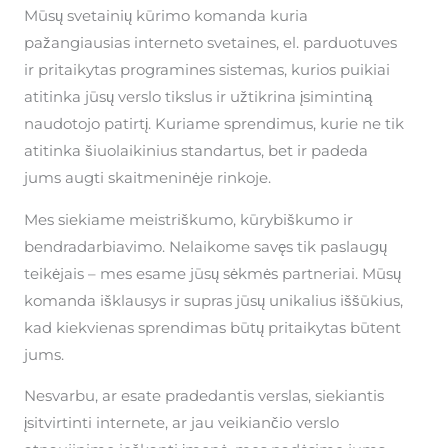
Mūsų svetainių kūrimo komanda kuria
pažangiausias interneto svetaines, el. parduotuves
ir pritaikytas programines sistemas, kurios puikiai
atitinka jūsų verslo tikslus ir užtikrina įsimintiną
naudotojo patirtį. Kuriame sprendimus, kurie ne tik
atitinka šiuolaikinius standartus, bet ir padeda
jums augti skaitmeninėje rinkoje.
Mes siekiame meistriškumo, kūrybiškumo ir
bendradarbiavimo. Nelaikome savęs tik paslaugų
teikėjais – mes esame jūsų sėkmės partneriai. Mūsų
komanda išklausys ir supras jūsų unikalius iššūkius,
kad kiekvienas sprendimas būtų pritaikytas būtent
jums.
Nesvarbu, ar esate pradedantis verslas, siekiantis
įsitvirtinti internete, ar jau veikiančio verslo