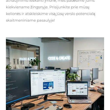
atnaujinimo ieškanti įmonė, mes padėsime jums
kiekviename žingsnyje. Prisijunkite prie mūsų
kelionės ir atskleiskime visą jūsų verslo potencialą
skaitmeniniame pasaulyje!